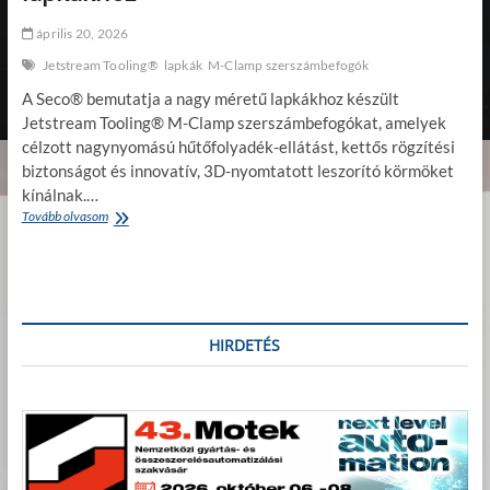
április 20, 2026
Jetstream Tooling®
lapkák
M-Clamp szerszámbefogók
A Seco® bemutatja a nagy méretű lapkákhoz készült
Jetstream Tooling® M-Clamp szerszámbefogókat, amelyek
célzott nagynyomású hűtőfolyadék-ellátást, kettős rögzítési
biztonságot és innovatív, 3D-nyomtatott leszorító körmöket
kínálnak.…
Tovább olvasom
J
e
t
s
t
r
e
HIRDETÉS
a
m
T
o
o
l
i