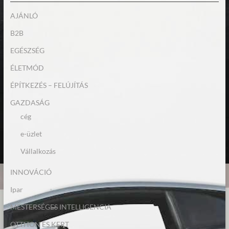
AJÁNLÓ
B2B
EGÉSZSÉG
ÉLETMÓD
ÉPÍTKEZÉS – FELÚJÍTÁS
GAZDASÁG
cég
e-üzlet
Vállalkozás
INNOVÁCIÓ
Ipar
MESTERSÉGES INTELLIGENCIA
OTTHON ÉS KERT