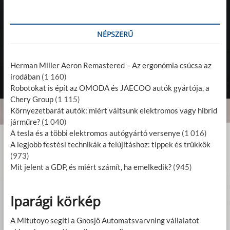
NÉPSZERŰ
Herman Miller Aeron Remastered – Az ergonómia csúcsa az
irodában
(1 160)
Robotokat is épít az OMODA és JAECOO autók gyártója, a
Chery Group
(1 115)
Környezetbarát autók: miért váltsunk elektromos vagy hibrid
járműre?
(1 040)
A tesla és a többi elektromos autógyártó versenye
(1 016)
A legjobb festési technikák a felújításhoz: tippek és trükkök
(973)
Mit jelent a GDP, és miért számít, ha emelkedik?
(945)
Iparági körkép
A Mitutoyo segíti a Gnosjö Automatsvarvning vállalatot