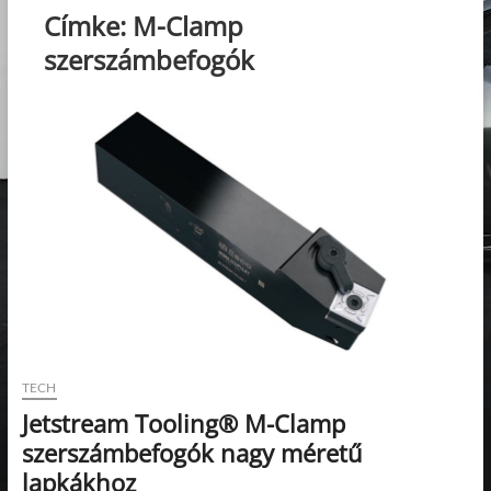
Címke:
M-Clamp
szerszámbefogók
TECH
Jetstream Tooling® M-Clamp
szerszámbefogók nagy méretű
lapkákhoz