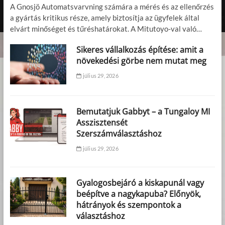
A Gnosjö Automatsvarvning számára a mérés és az ellenőrzés
a gyártás kritikus része, amely biztosítja az ügyfelek által
elvárt minőséget és tűréshatárokat. A Mitutoyo-val való…
Sikeres vállalkozás építése: amit a
növekedési görbe nem mutat meg
július 29, 2026
Bemutatjuk Gabbyt – a Tungaloy MI
Asszisztensét
Szerszámválasztáshoz
július 29, 2026
Gyalogosbejáró a kiskapunál vagy
beépítve a nagykapuba? Előnyök,
hátrányok és szempontok a
választáshoz