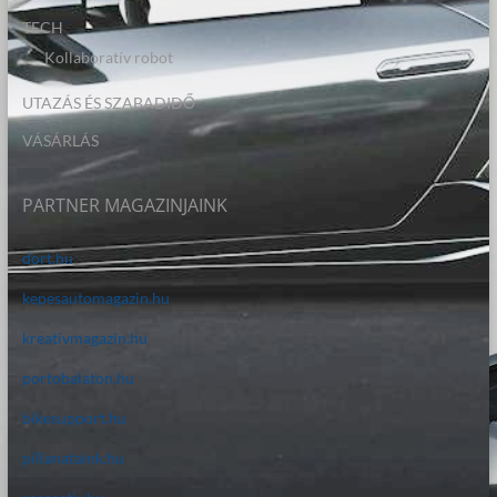
TECH
Kollaboratív robot
UTAZÁS ÉS SZABADIDŐ
VÁSÁRLÁS
PARTNER MAGAZINJAINK
dort.hu
kepesautomagazin.hu
kreativmagazin.hu
portobalaton.hu
bikesupport.hu
pillanataink.hu