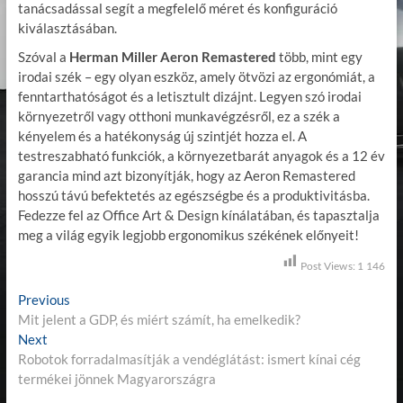
tanácsadással segít a megfelelő méret és konfiguráció
kiválasztásában.
Szóval a
Herman Miller Aeron Remastered
több, mint egy
irodai szék – egy olyan eszköz, amely ötvözi az ergonómiát, a
fenntarthatóságot és a letisztult dizájnt. Legyen szó irodai
környezetről vagy otthoni munkavégzésről, ez a szék a
kényelem és a hatékonyság új szintjét hozza el. A
testreszabható funkciók, a környezetbarát anyagok és a 12 év
garancia mind azt bizonyítják, hogy az Aeron Remastered
hosszú távú befektetés az egészségbe és a produktivitásba.
Fedezze fel az Office Art & Design kínálatában, és tapasztalja
meg a világ egyik legjobb ergonomikus székének előnyeit!
Post Views:
1 146
B
Previous
P
Mit jelent a GDP, és miért számít, ha emelkedik?
r
e
Next
N
e
j
Robotok forradalmasítják a vendéglátást: ismert kínai cég
e
v
termékei jönnek Magyarországra
x
i
e
t
o