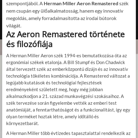
szempontjából. A
Herman Miller Aeron Remastered
szék
nem csupán egy ülőalkalmatosság, hanem egy innovatív
megoldás, amely forradalmasította az irodai bútorok
világát.
Az Aeron Remastered története
és filozófiája
A Herman Miller Aeron szék 1994-es bemutatkozása óta az
ergonómiai székek etalonja. A Bill Stumpf és Don Chadwick
által tervezett szék az emberközpontú dizájn és az innovatív
technológia tökéletes kombinációja. A Remastered változat a
legújabb kutatások és technológiai fejlesztések
eredményeként született meg, hogy még jobban
alkalmazkodjon a 21. század munkavégzési szokásaihoz. A
szék tervezése során figyelembe vették az emberi test
anatómiáját, a fenntarthatóságot és a funkcionalitást, így egy
olyan terméket hoztak létre, amely időtálló és
környezetbarát.
A Herman Miller több évtizedes tapasztalattal rendelkezik az