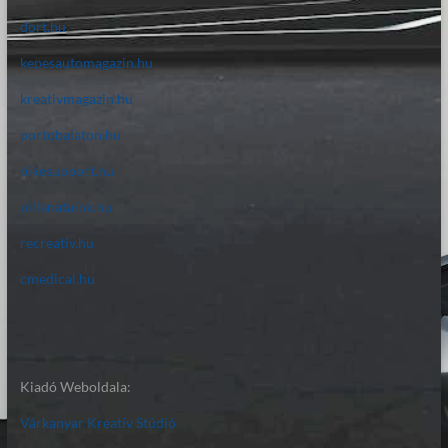
dort.hu
kepesautomagazin.hu
kreativmagazin.hu
portobalaton.hu
bikesupport.hu
pillanataink.hu
recreativ.hu
cmedical.hu
Kiadó Weboldala:
Várkanyar Kreatív Stúdió