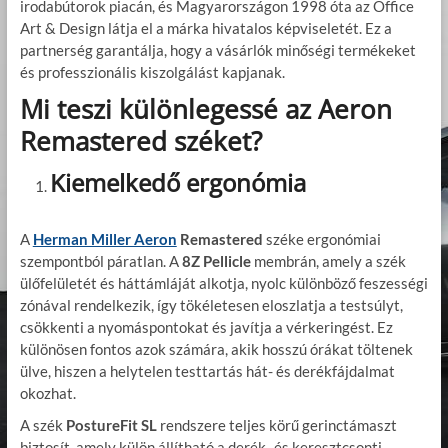
irodabútorok piacán, és Magyarországon 1998 óta az Office
Art & Design látja el a márka hivatalos képviseletét. Ez a
partnerség garantálja, hogy a vásárlók minőségi termékeket
és professzionális kiszolgálást kapjanak.
Mi teszi különlegessé az Aeron
Remastered széket?
Kiemelkedő ergonómia
A
Herman Miller Aeron
Remastered
széke ergonómiai
szempontból páratlan. A
8Z Pellicle
membrán, amely a szék
ülőfelületét és háttámláját alkotja, nyolc különböző feszességi
zónával rendelkezik, így tökéletesen eloszlatja a testsúlyt,
csökkenti a nyomáspontokat és javítja a vérkeringést. Ez
különösen fontos azok számára, akik hosszú órákat töltenek
ülve, hiszen a helytelen testtartás hát- és derékfájdalmat
okozhat.
A szék
PostureFit SL
rendszere teljes körű gerinctámaszt
biztosít, amely külön állítható a derék- és keresztcsonti