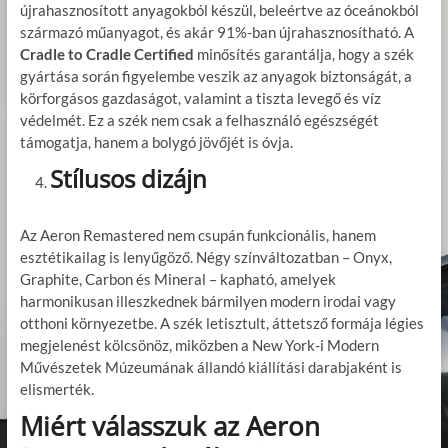
újrahasznosított anyagokból készül, beleértve az óceánokból
származó műanyagot, és akár 91%-ban újrahasznosítható. A
Cradle to Cradle Certified
minősítés garantálja, hogy a szék
gyártása során figyelembe veszik az anyagok biztonságát, a
körforgásos gazdaságot, valamint a tiszta levegő és víz
védelmét. Ez a szék nem csak a felhasználó egészségét
támogatja, hanem a bolygó jövőjét is óvja.
Stílusos dizájn
Az Aeron Remastered nem csupán funkcionális, hanem
esztétikailag is lenyűgöző. Négy színváltozatban – Onyx,
Graphite, Carbon és Mineral – kapható, amelyek
harmonikusan illeszkednek bármilyen modern irodai vagy
otthoni környezetbe. A szék letisztult, áttetsző formája légies
megjelenést kölcsönöz, miközben a New York-i Modern
Művészetek Múzeumának állandó kiállítási darabjaként is
elismerték.
Miért válasszuk az Aeron