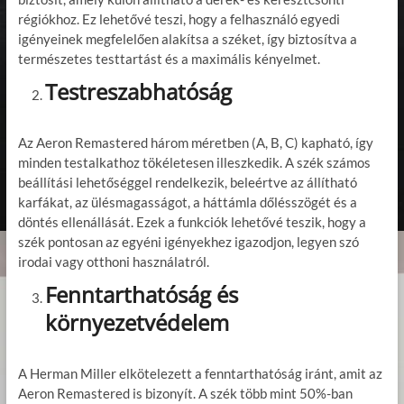
régiókhoz. Ez lehetővé teszi, hogy a felhasználó egyedi
igényeinek megfelelően alakítsa a széket, így biztosítva a
természetes testtartást és a maximális kényelmet.
Testreszabhatóság
Az Aeron Remastered három méretben (A, B, C) kapható, így
minden testalkathoz tökéletesen illeszkedik. A szék számos
beállítási lehetőséggel rendelkezik, beleértve az állítható
karfákat, az ülésmagasságot, a háttámla dőlésszögét és a
döntés ellenállását. Ezek a funkciók lehetővé teszik, hogy a
szék pontosan az egyéni igényekhez igazodjon, legyen szó
irodai vagy otthoni használatról.
Fenntarthatóság és
környezetvédelem
A Herman Miller elkötelezett a fenntarthatóság iránt, amit az
Aeron Remastered is bizonyít. A szék több mint 50%-ban