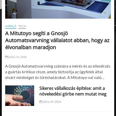
AJÁNLÓ
TECH
A Mitutoyo segíti a Gnosjö
Automatsvarvning vállalatot abban, hogy az
élvonalban maradjon
július 31, 2026
A Gnosjö Automatsvarvning számára a mérés és az ellenőrzés
a gyártás kritikus része, amely biztosítja az ügyfelek által
elvárt minőséget és tűréshatárokat. A Mitutoyo-val való…
Sikeres vállalkozás építése: amit a
növekedési görbe nem mutat meg
július 29, 2026