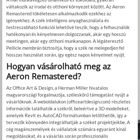
váltakozik az irodai és otthoni környezet között. Az Aeron
Remastered tökéletesen alkalmazkodik ezekhez az
igényekhez. A szék intelligens anyaghasználata és
testreszabható funkciói lehetővé teszik, hogy a felhasználók
hatékonyan és kényelmesen dolgozzanak, akár egy hosszú
meetingen, akár egy otthoni munkanapon. A légáteresztő
Pellicle membrán biztosítja, hogy a szék ne melegedjen fel
hosszas használat során, így egész napos kényelmet nyújt.
Hogyan vásárolható meg az
Aeron Remastered?
Az Office Art & Design, a Herman Miller hivatalos
magyarországi forgalmazója, széleskörű támogatást nyújt a
vásárlóknak. A weboldalukon (officeartdesign.com) részletes
információk találhatók a székről, beleértve a 3D modelleket,
amelyek Revit és AutoCAD formátumban letölthetők, így a
tervezők könnyedén integrálhatják a széket projektjeikbe. A
cég magánszemélyek és vállalatok számára egyaránt kínál
megoldásokat, és a vásárlás során professzionális