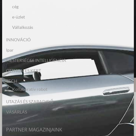
cég
e-üzlet
Vállalkozás
INNOVÁCIÓ
Ipar
MESTERSÉGES INTELLIGENCIA
OTTHON ÉS KERT
TECH
Kollaboratív robot
UTAZÁS ÉS SZABADIDŐ
VÁSÁRLÁS
PARTNER MAGAZINJAINK