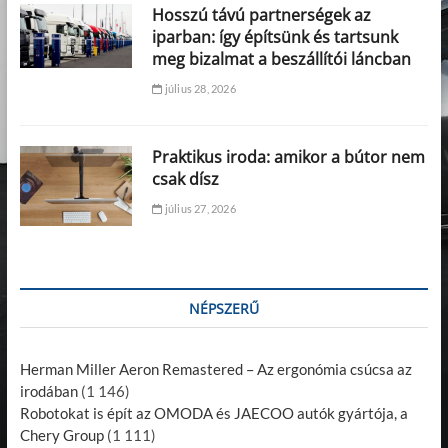
Hosszú távú partnerségek az
iparban: így építsünk és tartsunk
meg bizalmat a beszállítói láncban
július 28, 2026
Praktikus iroda: amikor a bútor nem
csak dísz
július 27, 2026
NÉPSZERŰ
Herman Miller Aeron Remastered – Az ergonómia csúcsa az
irodában
(1 146)
Robotokat is épít az OMODA és JAECOO autók gyártója, a
Chery Group
(1 111)