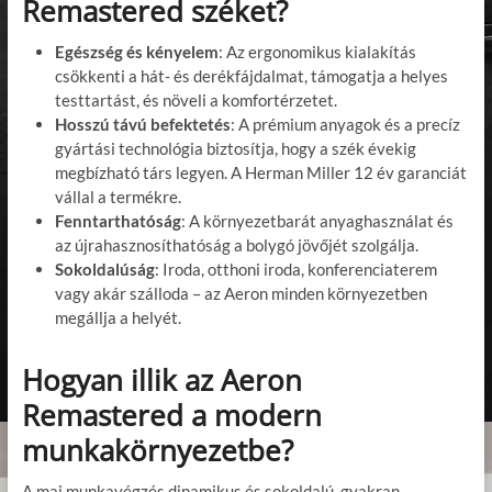
Remastered széket?
Egészség és kényelem
: Az ergonomikus kialakítás
csökkenti a hát- és derékfájdalmat, támogatja a helyes
testtartást, és növeli a komfortérzetet.
Hosszú távú befektetés
: A prémium anyagok és a precíz
gyártási technológia biztosítja, hogy a szék évekig
megbízható társ legyen. A Herman Miller 12 év garanciát
vállal a termékre.
Fenntarthatóság
: A környezetbarát anyaghasználat és
az újrahasznosíthatóság a bolygó jövőjét szolgálja.
Sokoldalúság
: Iroda, otthoni iroda, konferenciaterem
vagy akár szálloda – az Aeron minden környezetben
megállja a helyét.
Hogyan illik az Aeron
Remastered a modern
munkakörnyezetbe?
A mai munkavégzés dinamikus és sokoldalú, gyakran