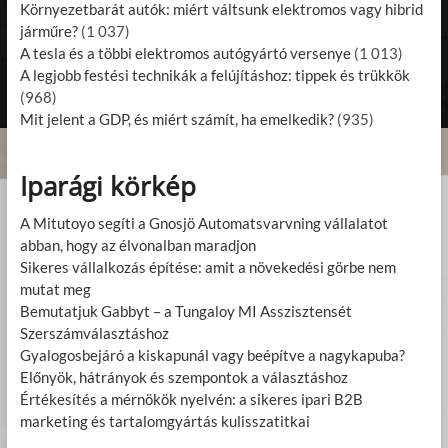
Környezetbarát autók: miért váltsunk elektromos vagy hibrid
járműre?
(1 037)
A tesla és a többi elektromos autógyártó versenye
(1 013)
A legjobb festési technikák a felújításhoz: tippek és trükkök
(968)
Mit jelent a GDP, és miért számít, ha emelkedik?
(935)
Iparági körkép
A Mitutoyo segíti a Gnosjö Automatsvarvning vállalatot
abban, hogy az élvonalban maradjon
Sikeres vállalkozás építése: amit a növekedési görbe nem
mutat meg
Bemutatjuk Gabbyt – a Tungaloy MI Asszisztensét
Szerszámválasztáshoz
Gyalogosbejáró a kiskapunál vagy beépítve a nagykapuba?
Előnyök, hátrányok és szempontok a választáshoz
Értékesítés a mérnökök nyelvén: a sikeres ipari B2B
marketing és tartalomgyártás kulisszatitkai