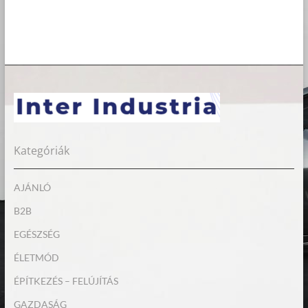
Kategóriák
AJÁNLÓ
B2B
EGÉSZSÉG
ÉLETMÓD
ÉPÍTKEZÉS – FELÚJÍTÁS
GAZDASÁG