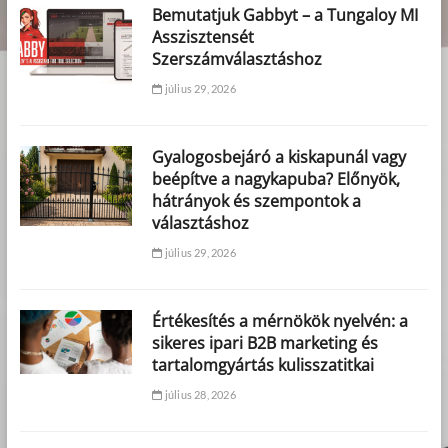
Bemutatjuk Gabbyt – a Tungaloy MI
Asszisztensét
Szerszámválasztáshoz
július 29, 2026
Gyalogosbejáró a kiskapunál vagy
beépítve a nagykapuba? Előnyök,
hátrányok és szempontok a
választáshoz
július 29, 2026
Értékesítés a mérnökök nyelvén: a
sikeres ipari B2B marketing és
tartalomgyártás kulisszatitkai
július 28, 2026