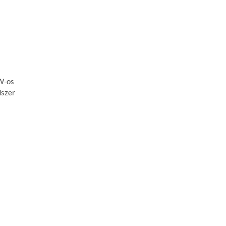
kW-os
dszer