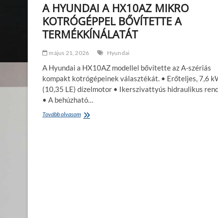
A HYUNDAI A HX10AZ MIKRO
KOTRÓGÉPPEL BŐVÍTETTE A
TERMÉKKÍNÁLATÁT
május 21, 2026
Hyundai
A Hyundai a HX10AZ modellel bővítette az A-szériás
kompakt kotrógépeinek választékát. • Erőteljes, 7,6 
(10,35 LE) dízelmotor • Ikerszivattyús hidraulikus ren
• A behúzható…
Tovább olvasom
A
H
Y
U
N
D
A
I
A
H
X
1