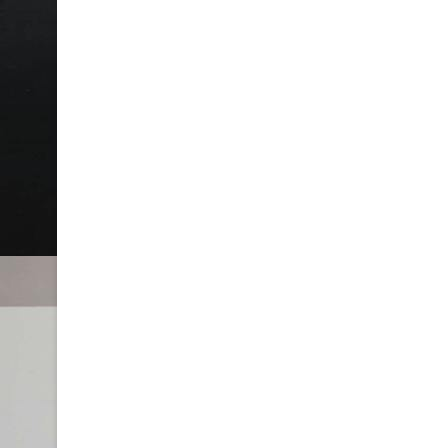
T
T
E
A
T
E
R
M
É
K
K
Í
N
Á
L
A
T
Á
T