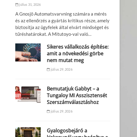
július 31, 2026
A Gnosjö Automatsvarvning számára a mérés
és az ellenőrzés a gyártás kritikus része, amely
biztosítja az ügyfelek által elvárt minőséget és
tűréshatárokat. A Mitutoyo-val való…
Sikeres vállalkozás építése:
amit a növekedési görbe
nem mutat meg
július 29, 2026
Bemutatjuk Gabbyt – a
Tungaloy MI Asszisztensét
Szerszámválasztáshoz
július 29, 2026
Gyalogosbejáró a