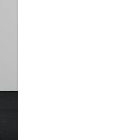
0
A
Z
M
I
K
R
O
K
O
T
R
Ó
G
É
P
P
E
L
B
Ő
V
Í
T
E