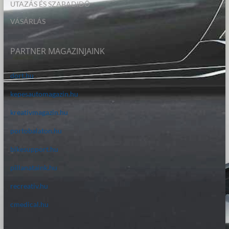
UTAZÁS ÉS SZABADIDŐ
VÁSÁRLÁS
PARTNER MAGAZINJAINK
dort.hu
kepesautomagazin.hu
kreativmagazin.hu
portobalaton.hu
bikesupport.hu
pillanataink.hu
recreativ.hu
cmedical.hu