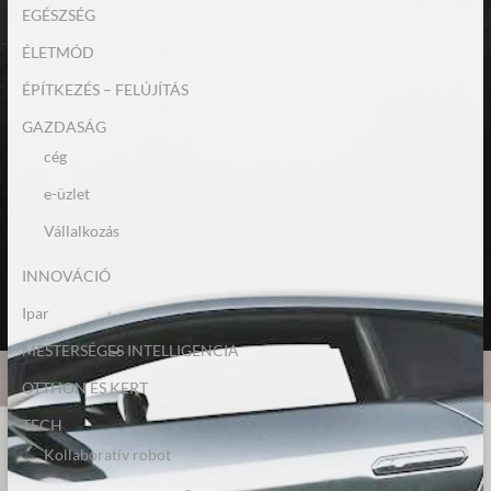
EGÉSZSÉG
ÉLETMÓD
ÉPÍTKEZÉS – FELÚJÍTÁS
GAZDASÁG
cég
e-üzlet
Vállalkozás
INNOVÁCIÓ
Ipar
MESTERSÉGES INTELLIGENCIA
OTTHON ÉS KERT
TECH
Kollaboratív robot