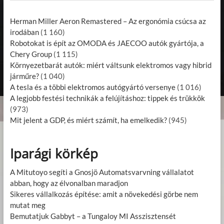
Herman Miller Aeron Remastered – Az ergonómia csúcsa az
irodában
(1 160)
Robotokat is épít az OMODA és JAECOO autók gyártója, a
Chery Group
(1 115)
Környezetbarát autók: miért váltsunk elektromos vagy hibrid
járműre?
(1 040)
A tesla és a többi elektromos autógyártó versenye
(1 016)
A legjobb festési technikák a felújításhoz: tippek és trükkök
(973)
Mit jelent a GDP, és miért számít, ha emelkedik?
(945)
Iparági körkép
A Mitutoyo segíti a Gnosjö Automatsvarvning vállalatot
abban, hogy az élvonalban maradjon
Sikeres vállalkozás építése: amit a növekedési görbe nem
mutat meg
Bemutatjuk Gabbyt – a Tungaloy MI Asszisztensét