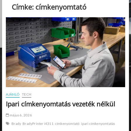
Címke:
címkenyomtató
AJÁNLÓ
TECH
Ipari címkenyomtatás vezeték nélkül
május 6, 2026
Brady
BradyPrinter i4311
címkenyomtató
ipari címkenyomtatás