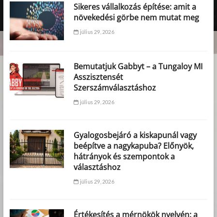
Sikeres vállalkozás építése: amit a
növekedési görbe nem mutat meg
július 29, 2026
Bemutatjuk Gabbyt – a Tungaloy MI
Asszisztensét
Szerszámválasztáshoz
július 29, 2026
Gyalogosbejáró a kiskapunál vagy
beépítve a nagykapuba? Előnyök,
hátrányok és szempontok a
választáshoz
július 29, 2026
Értékesítés a mérnökök nyelvén: a