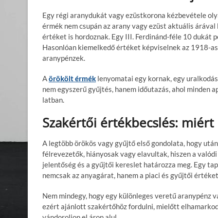
Egy régi aranydukát vagy ezüstkorona kézbevétele oly
érmék nem csupán az arany vagy ezüst aktuális árával 
értéket is hordoznak. Egy III. Ferdinánd-féle 10 dukát p
Hasonlóan kiemelkedő értéket képviselnek az 1918-as 
aranypénzek.
A
örökölt érmék
lenyomatai egy kornak, egy uralkodásn
nem egyszerű gyűjtés, hanem időutazás, ahol minden apr
latban.
Szakértői értékbecslés: miér
A legtöbb örökös vagy gyűjtő első gondolata, hogy utá
félrevezetők, hiányosak vagy elavultak, hiszen a valódi
jelentőség és a gyűjtői kereslet határozza meg. Egy ta
nemcsak az anyagárat, hanem a piaci és gyűjtői értéket
Nem mindegy, hogy egy különleges veretű aranypénz vagy
ezért ajánlott szakértőhöz fordulni, mielőtt elhamarko
vándoroljon el áron alul.