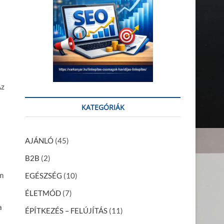
Az
KATEGÓRIÁK
AJÁNLÓ
(45)
B2B
(2)
em
EGÉSZSÉG
(10)
ÉLETMÓD
(7)
a
ÉPÍTKEZÉS – FELÚJÍTÁS
(11)