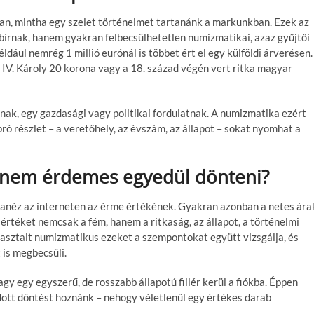
an, mintha egy szelet történelmet tartanánk a markunkban. Ezek az
bírnak, hanem gyakran felbecsülhetetlen numizmatikai, azaz gyűjtői
éldául nemrég 1 millió eurónál is többet ért el egy külföldi árverésen.
IV. Károly 20 korona vagy a 18. század végén vert ritka magyar
ak, egy gazdasági vagy politikai fordulatnak. A numizmatika ezért
ó részlet – a veretőhely, az évszám, az állapot – sokat nyomhat a
t nem érdemes egyedül dönteni?
nanéz az interneten az érme értékének. Gyakran azonban a netes ára
 értéket nemcsak a fém, hanem a ritkaság, az állapot, a történelmi
pasztalt numizmatikus ezeket a szempontokat együtt vizsgálja, és
 is megbecsüli.
 egy egyszerű, de rosszabb állapotú fillér kerül a fiókba. Éppen
dott döntést hoznánk – nehogy véletlenül egy értékes darab