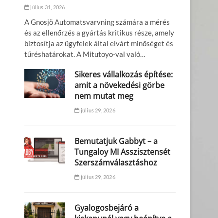
július 31, 2026
A Gnosjö Automatsvarvning számára a mérés
és az ellenőrzés a gyártás kritikus része, amely
biztosítja az ügyfelek által elvárt minőséget és
tűréshatárokat. A Mitutoyo-val való…
Sikeres vállalkozás építése:
amit a növekedési görbe
nem mutat meg
július 29, 2026
Bemutatjuk Gabbyt – a
Tungaloy MI Asszisztensét
Szerszámválasztáshoz
július 29, 2026
Gyalogosbejáró a