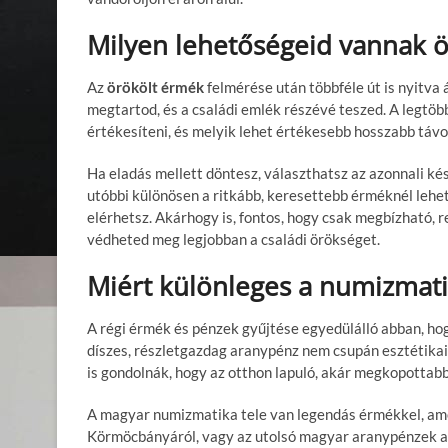
Milyen lehetőségeid vannak 
Az
örökölt érmék
felmérése után többféle út is nyitva 
megtartod, és a családi emlék részévé teszed. A legtöb
értékesíteni, és melyik lehet értékesebb hosszabb távo
Ha eladás mellett döntesz, választhatsz az azonnali ké
utóbbi különösen a ritkább, keresettebb érméknél lehet
elérhetsz. Akárhogy is, fontos, hogy csak megbízható, 
védheted meg legjobban a családi örökséget.
Miért különleges a numizmati
A régi érmék és pénzek gyűjtése egyedülálló abban, ho
díszes, részletgazdag aranypénz nem csupán esztétikai
is gondolnák, hogy az otthon lapuló, akár megkopottabb 
A magyar numizmatika tele van legendás érmékkel, amel
Körmöcbányáról, vagy az utolsó magyar aranypénzek a