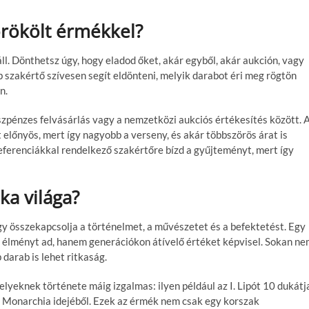
örökölt érmékkel?
áll. Dönthetsz úgy, hogy eladod őket, akár egyből, akár aukción, vagy
b szakértő szívesen segít eldönteni, melyik darabot éri meg rögtön
n.
szpénzes felvásárlás vagy a nemzetközi aukciós értékesítés között. 
 előnyös, mert így nagyobb a verseny, és akár többszörös árat is
referenciákkal rendelkező szakértőre bízd a gyűjteményt, mert így
ka világa?
gy összekapcsolja a történelmet, a művészetet és a befektetést. Egy
 élményt ad, hanem generációkon átívelő értéket képvisel. Sokan n
darab is lehet ritkaság.
yeknek története máig izgalmas: ilyen például az I. Lipót 10 dukátj
 Monarchia idejéből. Ezek az érmék nem csak egy korszak