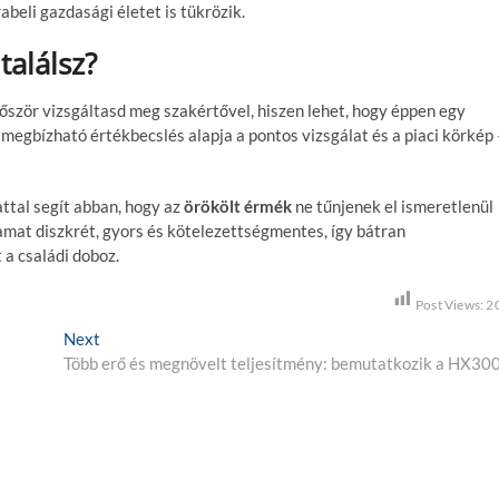
eli gazdasági életet is tükrözik.
találsz?
Először vizsgáltasd meg szakértővel, hiszen lehet, hogy éppen egy
 megbízható értékbecslés alapja a pontos vizsgálat és a piaci körkép 
ttal segít abban, hogy az
örökölt érmék
ne tűnjenek el ismeretlenül
amat diszkrét, gyors és kötelezettségmentes, így bátran
 a családi doboz.
Post Views:
2
Next
N
Több erő és megnövelt teljesítmény: bemutatkozik a HX30
e
x
t
p
o
s