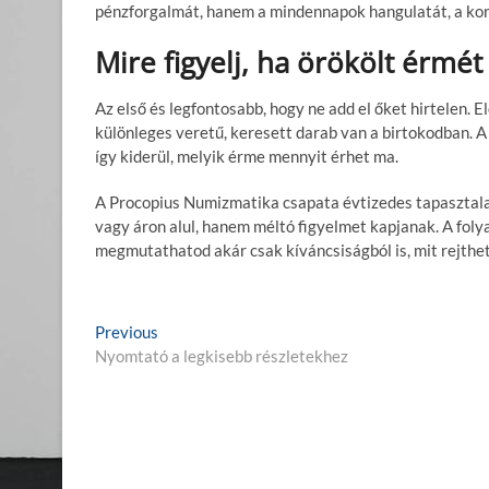
pénzforgalmát, hanem a mindennapok hangulatát, a korab
Mire figyelj, ha örökölt érmét 
Az első és legfontosabb, hogy ne add el őket hirtelen. 
különleges veretű, keresett darab van a birtokodban. A
így kiderül, melyik érme mennyit érhet ma.
A Procopius Numizmatika csapata évtizedes tapasztala
vagy áron alul, hanem méltó figyelmet kapjanak. A foly
megmutathatod akár csak kíváncsiságból is, mit rejthet
B
Previous
P
Nyomtató a legkisebb részletekhez
r
e
e
j
v
i
e
o
g
u