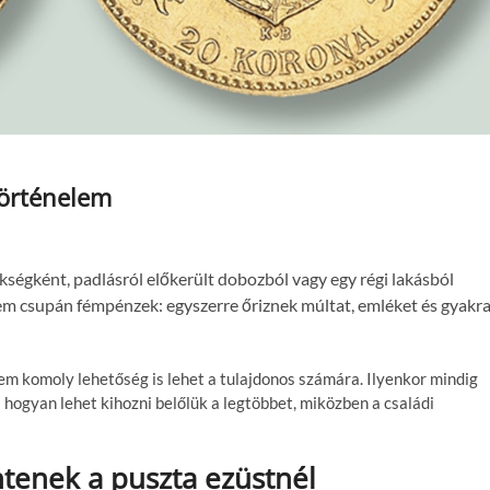
történelem
kségként, padlásról előkerült dobozból vagy egy régi lakásból
em csupán fémpénzek: egyszerre őriznek múltat, emléket és gyakr
 komoly lehetőség is lehet a tulajdonos számára. Ilyenkor mindig
s hogyan lehet kihozni belőlük a legtöbbet, miközben a családi
ntenek a puszta ezüstnél