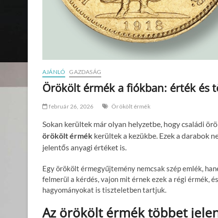
AJÁNLÓ
GAZDASÁG
Örökölt érmék a fiókban: érték és 
február 26, 2026
Örökölt érmék
Sokan kerültek már olyan helyzetbe, hogy családi örö
örökölt érmék
kerültek a kezükbe. Ezek a darabok n
jelentős anyagi értéket is.
Egy örökölt érmegyűjtemény nemcsak szép emlék, hanem
felmerül a kérdés, vajon mit érnek ezek a régi érmék, é
hagyományokat is tiszteletben tartjuk.
Az örökölt érmék többet jele