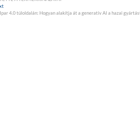
xt
N
Ipar 4.0 túloldalán: Hogyan alakítja át a generatív AI a hazai gyártás
e
x
t
p
o
s
t
: