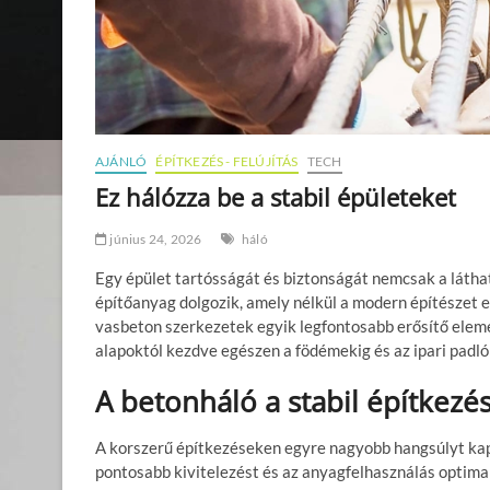
AJÁNLÓ
ÉPÍTKEZÉS - FELÚJÍTÁS
TECH
Ez hálózza be a stabil épületeket
június 24, 2026
háló
Egy épület tartósságát és biztonságát nemcsak a láth
építőanyag dolgozik, amely nélkül a modern építészet e
vasbeton szerkezetek egyik legfontosabb erősítő eleme
alapoktól kezdve egészen a födémekig és az ipari padló
A betonháló a stabil építkezés
A korszerű építkezéseken egyre nagyobb hangsúlyt ka
pontosabb kivitelezést és az anyagfelhasználás optima