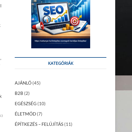
l
k
,
KATEGÓRIÁK
e
AJÁNLÓ
(45)
B2B
(2)
k
EGÉSZSÉG
(10)
ÉLETMÓD
(7)
83
ÉPÍTKEZÉS – FELÚJÍTÁS
(11)