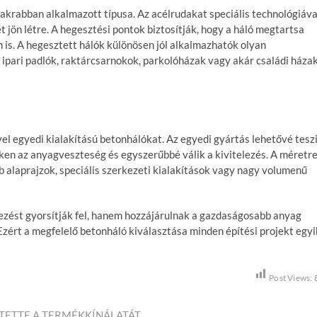
akrabban alkalmazott típusa. Az acélrudakat speciális technológiáva
t jön létre. A hegesztési pontok biztosítják, hogy a háló megtartsa
n is. A hegesztett hálók különösen jól alkalmazhatók olyan
 ipari padlók, raktárcsarnokok, parkolóházak vagy akár családi háza
l egyedi kialakítású betonhálókat. Az egyedi gyártás lehetővé teszi
kken az anyagveszteség és egyszerűbbé válik a kivitelezés. A méretr
alaprajzok, speciális szerkezeti kialakítások vagy nagy volumenű
ezést gyorsítják fel, hanem hozzájárulnak a gazdaságosabb anyag
Ezért a megfelelő betonháló kiválasztása minden építési projekt egyi
Post Views:
TETTE A TERMÉKKÍNÁLATÁT