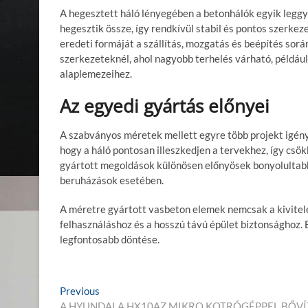
A hegesztett háló lényegében a betonhálók egyik leggy
hegesztik össze, így rendkívül stabil és pontos szerkeze
eredeti formáját a szállítás, mozgatás és beépítés sorá
szerkezeteknél, ahol nagyobb terhelés várható, például
alaplemezeihez.
Az egyedi gyártás előnyei
A szabványos méretek mellett egyre több projekt igénye
hogy a háló pontosan illeszkedjen a tervekhez, így csö
gyártott megoldások különösen előnyösek bonyolultabb 
beruházások esetében.
A méretre gyártott vasbeton elemek nemcsak a kivitel
felhasználáshoz és a hosszú távú épület biztonsághoz. 
legfontosabb döntése.
B
Previous
P
A HYUNDAI A HX10AZ MIKRO KOTRÓGÉPPEL BŐVÍ
r