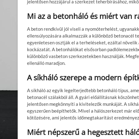
jelentősen hozzájárul a szerkezet teherbírásához, mik
Mi az a betonháló és miért van r
A beton rendkívül jól viseli a nyomóterhelést, ugyana
ellensúlyozására alkalmazzák a különböző betonacél te
egyenletesen osztják el a terheléseket, ezáltal növelik
kockázatát. A betonhálókat elsősorban padlólemezekbe
különböző vasbeton szerkezetekben használják. Megfele
ellenálló maradjon.
A síkháló szerepe a modern épí
A síkháló az egyik legelterjedtebb betonháló típus, am
betonacél szálakból áll. A gyári előállításnak köszönh
jelentősen megkönnyíti a kivitelezők munkáját. A síkh
egyszerűen beépíthetők. Mivel a hálószerkezet már előr
kötözésére, ami jelentős időmegtakarítást eredményez
Miért népszerű a hegesztett hál