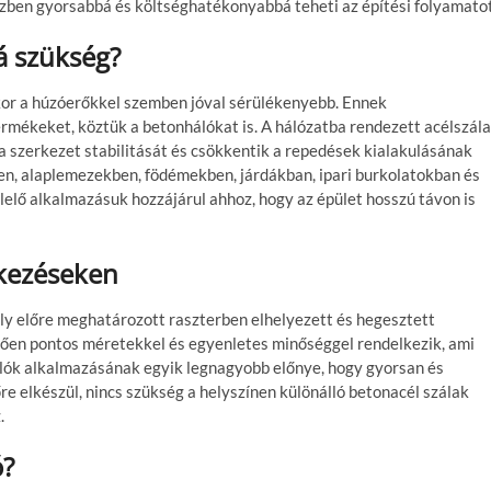
özben gyorsabbá és költséghatékonyabbá teheti az építési folyamatot
á szükség?
kkor a húzóerőkkel szemben jóval sérülékenyebb. Ennek
rmékeket, köztük a betonhálókat is. A hálózatba rendezett acélszál
 a szerkezet stabilitását és csökkentik a repedések kialakulásának
n, alaplemezekben, födémekben, járdákban, ipari burkolatokban és
lő alkalmazásuk hozzájárul ahhoz, hogy az épület hosszú távon is
tkezéseken
ely előre meghatározott raszterben elhelyezett és hegesztett
etően pontos méretekkel és egyenletes minőséggel rendelkezik, ami
álók alkalmazásának egyik legnagyobb előnye, hogy gyorsan és
e elkészül, nincs szükség a helyszínen különálló betonacél szálak
.
ó?