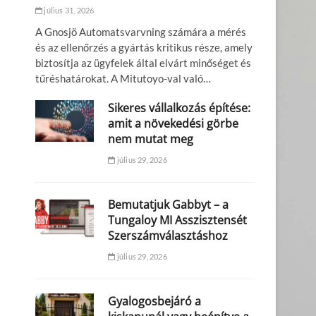
július 31, 2026
A Gnosjö Automatsvarvning számára a mérés
és az ellenőrzés a gyártás kritikus része, amely
biztosítja az ügyfelek által elvárt minőséget és
tűréshatárokat. A Mitutoyo-val való…
Sikeres vállalkozás építése:
amit a növekedési görbe
nem mutat meg
július 29, 2026
Bemutatjuk Gabbyt – a
Tungaloy MI Asszisztensét
Szerszámválasztáshoz
július 29, 2026
Gyalogosbejáró a