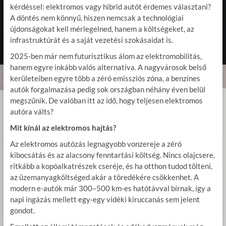
kérdéssel: elektromos vagy hibrid autót érdemes választani?
A döntés nem könnyű, hiszen nemcsak a technológiai
újdonságokat kell mérlegelned, hanem a költségeket, az
infrastruktúrát és a saját vezetési szokásaidat is.
2025-ben már nem futurisztikus álom az elektromobilitás,
hanem egyre inkább valós alternatíva. A nagyvárosok belső
kerületeiben egyre több a zéró emissziós zóna, a benzines
autók forgalmazása pedig sok országban néhány éven belül
megszűnik. De valóban itt az idő, hogy teljesen elektromos
autóra válts?
Mit kínál az elektromos hajtás?
Az elektromos autózás legnagyobb vonzereje a zéró
kibocsátás és az alacsony fenntartási költség. Nincs olajcsere,
ritkább a kopóalkatrészek cseréje, és ha otthon tudod tölteni,
az üzemanyagköltséged akár a töredékére csökkenhet. A
modern e-autók már 300–500 km-es hatótávval bírnak, így a
napi ingázás mellett egy-egy vidéki kiruccanás sem jelent
gondot.