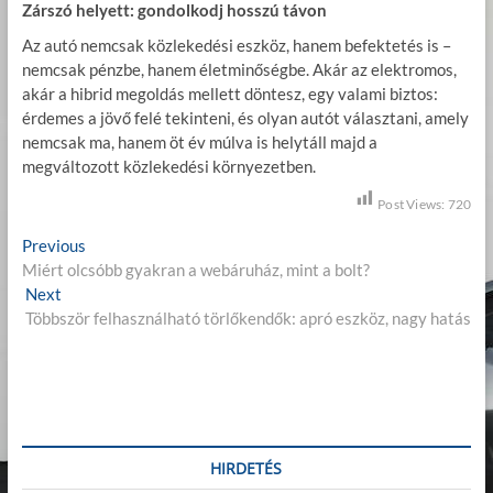
Zárszó helyett: gondolkodj hosszú távon
Az autó nemcsak közlekedési eszköz, hanem befektetés is –
nemcsak pénzbe, hanem életminőségbe. Akár az elektromos,
akár a hibrid megoldás mellett döntesz, egy valami biztos:
érdemes a jövő felé tekinteni, és olyan autót választani, amely
nemcsak ma, hanem öt év múlva is helytáll majd a
megváltozott közlekedési környezetben.
Post Views:
720
B
Previous
P
Miért olcsóbb gyakran a webáruház, mint a bolt?
r
e
Next
N
e
j
Többször felhasználható törlőkendők: apró eszköz, nagy hatás
e
v
x
i
e
t
o
g
p
u
o
s
y
s
p
z
t
o
HIRDETÉS
:
s