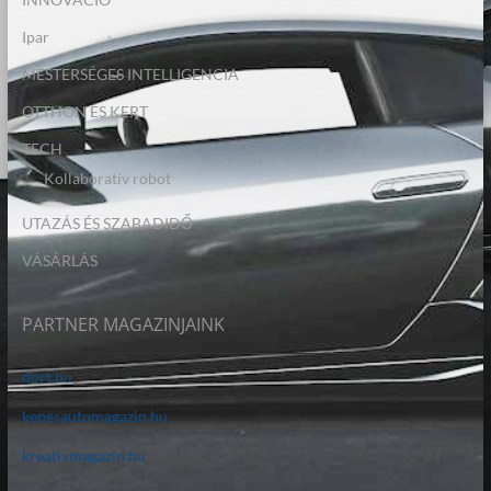
Ipar
MESTERSÉGES INTELLIGENCIA
OTTHON ÉS KERT
TECH
Kollaboratív robot
UTAZÁS ÉS SZABADIDŐ
VÁSÁRLÁS
PARTNER MAGAZINJAINK
dort.hu
kepesautomagazin.hu
kreativmagazin.hu