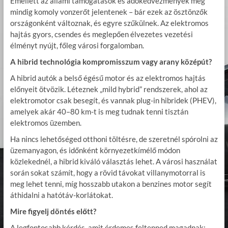
Emellett az állami támogatások és adókedvezmények még
mindig komoly vonzerőt jelentenek – bár ezek az ösztönzők
országonként változnak, és egyre szűkülnek. Az elektromos
hajtás gyors, csendes és meglepően élvezetes vezetési
élményt nyújt, főleg városi forgalomban.
A hibrid technológia kompromisszum vagy arany középút?
A hibrid autók a belső égésű motor és az elektromos hajtás
előnyeit ötvözik. Léteznek „mild hybrid” rendszerek, ahol az
elektromotor csak besegít, és vannak plug-in hibridek (PHEV),
amelyek akár 40–80 km-t is meg tudnak tenni tisztán
elektromos üzemben.
Ha nincs lehetőséged otthoni töltésre, de szeretnél spórolni az
üzemanyagon, és időnként környezetkímélő módon
közlekednél, a hibrid kiváló választás lehet. A városi használat
során sokat számít, hogy a rövid távokat villanymotorral is
meg lehet tenni, míg hosszabb utakon a benzines motor segít
áthidalni a hatótáv-korlátokat.
Mire figyelj döntés előtt?
A legfontosabb kérdés, amit érdemes feltenned magadnak: