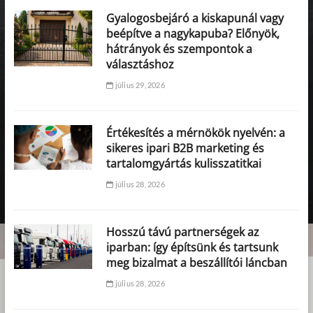
Gyalogosbejáró a kiskapunál vagy
beépítve a nagykapuba? Előnyök,
hátrányok és szempontok a
választáshoz
július 29, 2026
Értékesítés a mérnökök nyelvén: a
sikeres ipari B2B marketing és
tartalomgyártás kulisszatitkai
július 28, 2026
Hosszú távú partnerségek az
iparban: így építsünk és tartsunk
meg bizalmat a beszállítói láncban
július 28, 2026