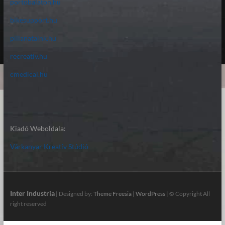
portobalaton.hu
bikesupport.hu
pillanataink.hu
recreativ.hu
cmedical.hu
Kiadó Weboldala:
Várkanyar Kreatív Stúdió
Inter Industria
| Designed by:
Theme Freesia
|
WordPress
| © Copyright All
right reserved