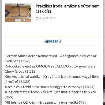
Praktikus iroda: amikor a bútor nem
csak dísz
július 27, 2026
NÉPSZERŰ
Herman Miller Aeron Remastered – Az ergonómia csúcsa az
irodában
(1 156)
Robotokat is épít az OMODA és JAECOO autók gyártója, a
Chery Group
(1 112)
Környezetbarát autók: miért váltsunk elektromos vagy hibrid
járműre?
(1 038)
A tesla és a többi elektromos autógyártó versenye
(1 014)
A legjobb festési technikák a felújításhoz: tippek és trükkök
(969)
Mit jelent a GDP, és miért számít, ha emelkedik?
(939)