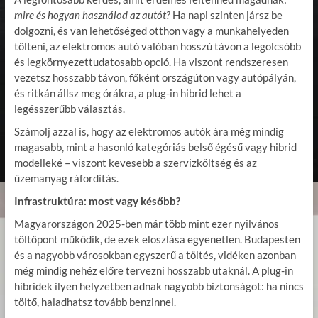
mire és hogyan használod az autót?
Ha napi szinten jársz be
dolgozni, és van lehetőséged otthon vagy a munkahelyeden
tölteni, az elektromos autó valóban hosszú távon a legolcsóbb
és legkörnyezettudatosabb opció. Ha viszont rendszeresen
vezetsz hosszabb távon, főként országúton vagy autópályán,
és ritkán állsz meg órákra, a plug-in hibrid lehet a
legésszerűbb választás.
Számolj azzal is, hogy az elektromos autók ára még mindig
magasabb, mint a hasonló kategóriás belső égésű vagy hibrid
modelleké – viszont kevesebb a szervizköltség és az
üzemanyag ráfordítás.
Infrastruktúra: most vagy később?
Magyarországon 2025-ben már több mint ezer nyilvános
töltőpont működik, de ezek eloszlása egyenetlen. Budapesten
és a nagyobb városokban egyszerű a töltés, vidéken azonban
még mindig nehéz előre tervezni hosszabb utaknál. A plug-in
hibridek ilyen helyzetben adnak nagyobb biztonságot: ha nincs
töltő, haladhatsz tovább benzinnel.