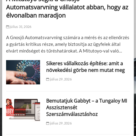
Automatsvarvning vállalatot abban, hogy az
élvonalban maradjon
július 31, 2026
A Gnosjö Automatsvarvning számára a mérés és az ellenőrzés
a gyártás kritikus része, amely biztosítja az ügyfelek által
elvárt minőséget és tűréshatárokat. A Mitutoyo-val való…
Sikeres vállalkozás építése: amit a
növekedési görbe nem mutat meg
július 29, 2026
Bemutatjuk Gabbyt – a Tungaloy MI
Asszisztensét
Szerszámválasztáshoz
július 29, 2026