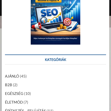
KATEGÓRIÁK
AJÁNLÓ
(45)
B2B
(2)
EGÉSZSÉG
(10)
ÉLETMÓD
(7)
ÉPÍTKEZÉS – FELÚJÍTÁS
(11)